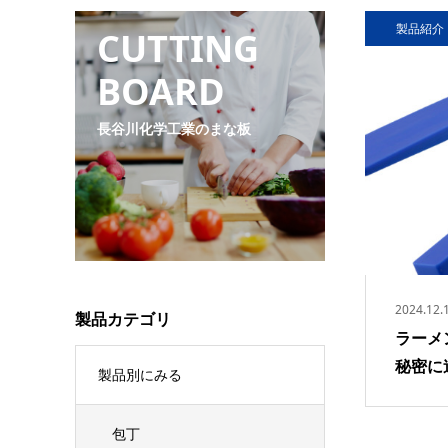
製品紹介
CUTTING
BOARD
長谷川化学工業のまな板
2024.12.
製品カテゴリ
ラーメ
秘密に迫
製品別にみる
包丁