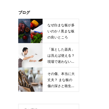
ブログ
なぜ白まな板が多
いのか / 黒まな板
の良いところ
「落とした器具」
は洗えば使える？
現場で迷わない...
その傷、本当に⼤
丈夫？ まな板の
傷の深さと衛⽣...