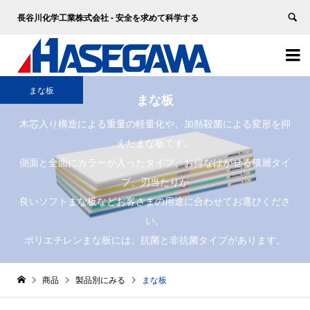
長谷川化学工業株式会社 - 安全を求めて科学する


まな板
まな板
木芯入り構造による重量の軽量化や、加熱殺菌による変形を抑
えたまな板です。
側面と全面にカラーが入ったタイプ、お得なはがせる積層タイ
プ、刃当たりが
良いソフトまな板などお客さまの用途に合わせてお選びくださ
い。
ポリエチレンまな板には、抗菌と非抗菌タイプがあります。
商品
製品別にみる
まな板