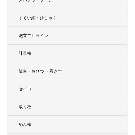
すくい網・ひしゃく
泡立てⅡライン
計量棒
飯台・おひつ ・巻きす
セイロ
取り板
めん棒