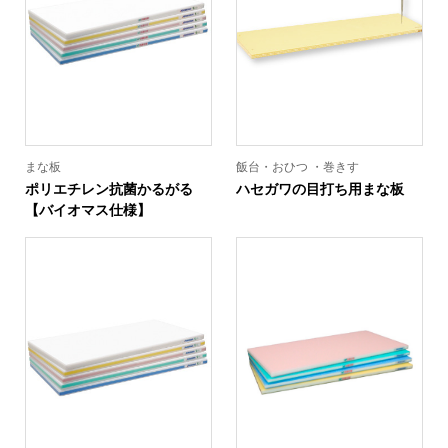
まな板
飯台・おひつ ・巻きす
ポリエチレン抗菌かるがる
ハセガワの目打ち用まな板
【バイオマス仕様】