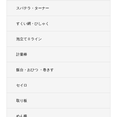
スパテラ・ターナー
すくい網・ひしゃく
泡立てⅡライン
計量棒
飯台・おひつ ・巻きす
セイロ
取り板
めん棒