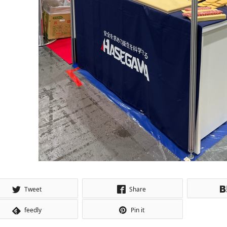
Tweet
Share
feedly
Pin it