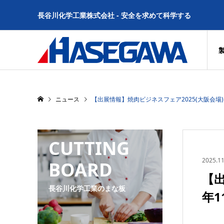
長谷川化学工業株式会社 - 安全を求めて科学する
ニュース
【出展情報】焼肉ビジネスフェア2025(大阪会場)に
CUTTING
2025.11
BOARD
【出
長谷川化学工業のまな板
年1