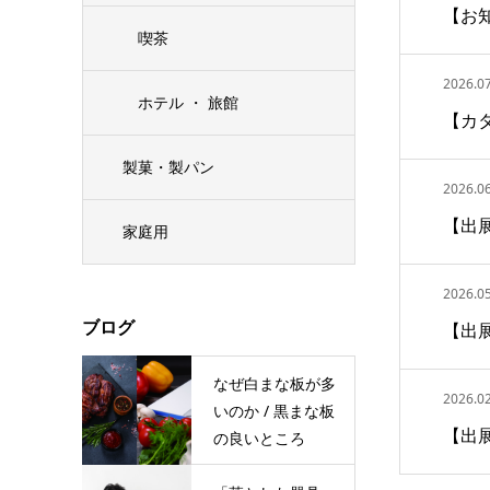
【お
喫茶
2026.07
ホテル ・ 旅館
【カタ
製菓・製パン
2026.06
【出展
家庭用
2026.05
ブログ
【出展
なぜ白まな板が多
2026.02
いのか / 黒まな板
【出展
の良いところ