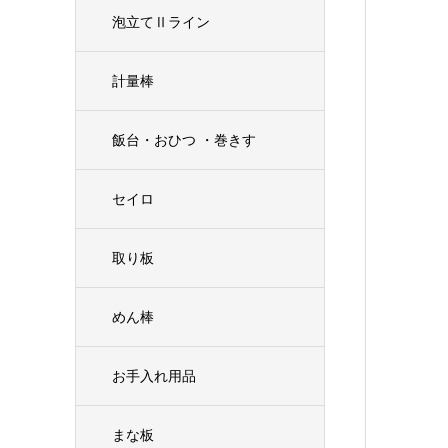
泡立てⅡライン
計量棒
飯台・おひつ ・巻きす
セイロ
取り板
めん棒
お手入れ用品
まな板