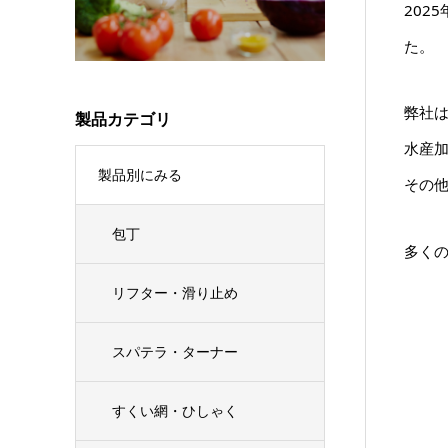
202
た。
弊社は
製品カテゴリ
水産
製品別にみる
その
包丁
多く
リフター・滑り止め
スパテラ・ターナー
すくい網・ひしゃく