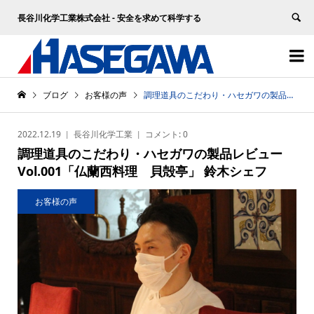
長谷川化学工業株式会社 - 安全を求めて科学する


ブログ
お客様の声
調理道具のこだわり・ハセガワの製品レビュー Vol.001「仏蘭西料理 貝殻亭」 鈴木シェフ
2022.12.19
長谷川化学工業
コメント:
0
調理道具のこだわり・ハセガワの製品レビュー
Vol.001「仏蘭西料理 貝殻亭」 鈴木シェフ
お客様の声