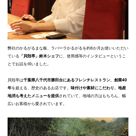
弊社のかるがるまな板、ラバーラかるがるを約6か月お使いいただい
ている
「貝殻亭」鈴木シェフ
に、使用感等のインタビューというこ
とでお話を伺いました。
貝殻亭は
千葉県八千代市勝田台にあるフレンチレストラン
。
創業40
年
を超える、歴史のあるお店です。
味付けや素材にこだわり、地産
地消も考えたメニューを提供
されていて、地域の方はもちろん、幅
広いお客様から愛されています。