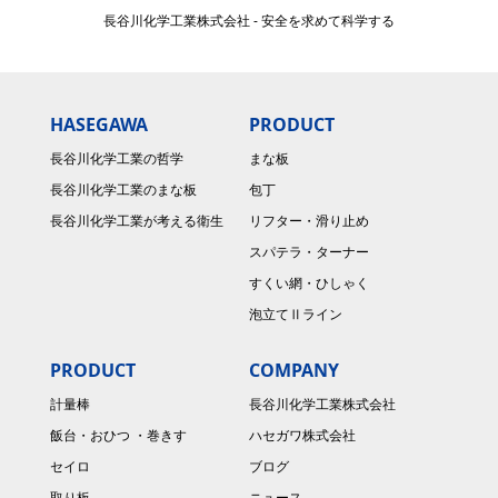
長谷川化学工業株式会社 - 安全を求めて科学する
HASEGAWA
PRODUCT
長谷川化学工業の哲学
まな板
長谷川化学工業のまな板
包丁
長谷川化学工業が考える衛生
リフター・滑り止め
スパテラ・ターナー
すくい網・ひしゃく
泡立てⅡライン
PRODUCT
COMPANY
計量棒
長谷川化学工業株式会社
飯台・おひつ ・巻きす
ハセガワ株式会社
セイロ
ブログ
取り板
ニュース